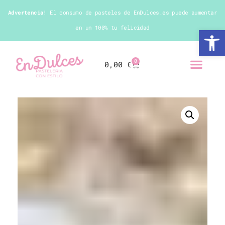
Advertencia
! El consumo de pasteles de EnDulces.es puede aumentar
en un 100% tu felicidad
Abrir 
0
0,00
€