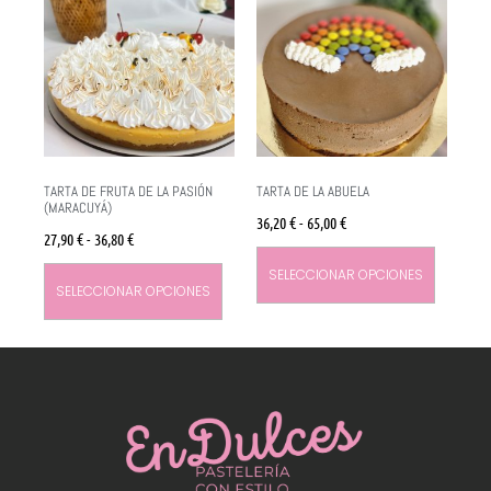
TARTA DE FRUTA DE LA PASIÓN
TARTA DE LA ABUELA
(MARACUYÁ)
36,20
€
-
65,00
€
27,90
€
-
36,80
€
SELECCIONAR OPCIONES
SELECCIONAR OPCIONES