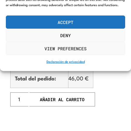
process data such as browsing behavior or unique IDs on this site. Not consenting
or withdrawing consent, may adversely affect certain features and functions.
ACCEPT
DENY
Precio del producto:
46,00
€
VIEW PREFERENCES
Opciones totales:
0,00
€
Declaración de privacidad
Total del pedido:
46,00
€
AÑADIR AL CARRITO