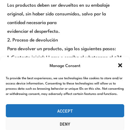
Los productos deben ser devueltos en su embalaje
original, sin haber sido consumidos, salvo por la
cantidad necesaria para
evidenciar el desperfecto.
2. Proceso de devolución
Para devolver un producto, siga los siguientes pasos:
1. Contacto inicial: LLame o escriba al whatsappp al +34
Manage Consent
652 38 94 93
explicando los detalles de su pedido y fotografías del
To provide the best experiences, we use technologies like cookies to store and/or
desperfecto.
access device information. Consenting to these technologies will allow us to
process data such as browsing behavior or unique IDs on this site. Not consenting
2. Confirmación: Una vez revisemos su solicitud, le
or withdrawing consent, may adversely affect certain features and functions.
enviaremos un correo
electrónico confirmando la aceptación de la devolución
ACCEPT
y proporcionando
DENY
instrucciones detalladas para el envío del producto.