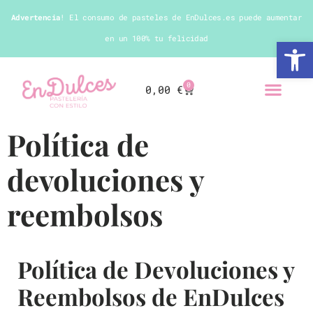
Advertencia
! El consumo de pasteles de EnDulces.es puede aumentar
en un 100% tu felicidad
Abrir 
0
0,00
€
Política de
devoluciones y
reembolsos
Política de Devoluciones y
Reembolsos de EnDulces