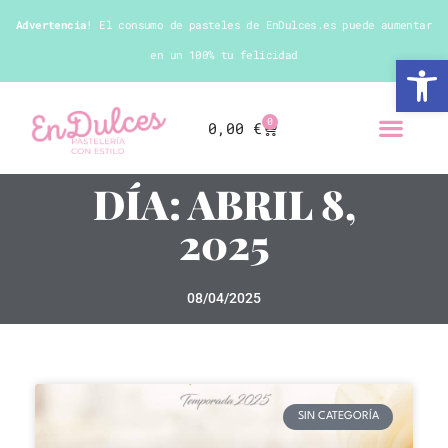
Advertencia
! El consumo de pasteles de EnDulces.es puede aumentar
en un 100% tu felicidad
Abrir 
0
0,00
€
DÍA: ABRIL 8,
2025
08/04/2025
SIN CATEGORÍA